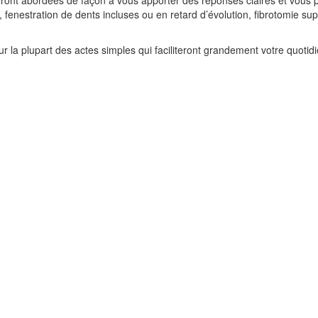
eront abordées de façon à vous apporter des réponses claires et vous p
fenestration de dents incluses ou en retard d’évolution, fibrotomie supra
r la plupart des actes simples qui faciliteront grandement votre quotid