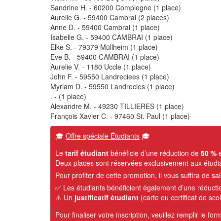
Sandrine
H.
-
60200
Compiegne
(1 place)
Aurelie
G.
-
59400
Cambrai
(2 places)
Anne
D.
-
59400
Cambrai
(1 place)
Isabelle
G.
-
59400
CAMBRAI
(1 place)
Elke
S.
-
79379
Müllheim
(1 place)
Eve
B.
-
59400
CAMBRAI
(1 place)
Aurelie
V.
-
1180
Uccle
(1 place)
John
F.
-
59550
Landreciees
(1 place)
Myriam
D.
-
59550
Landrecies
(1 place)
.
-
(1 place)
Alexandre
M.
-
49230
TILLIERES
(1 place)
François Xavier
C.
-
97460
St. Paul
(1 place)
🎓
Offre spéciale Étudiants
🎓
Le
tarif étudiant
bénéficie d’une réduction de
50 %
e
Deux places sont réservées exclusivement aux étudi
Pour profiter de cette promotion, il vous suffira de 
✅ Les étudiants bénéficient également d’une réduct
⚠️ Un
justificatif étudiant
(carte ou certificat de sc
Pour finaliser votre inscription, veuillez remplir le for