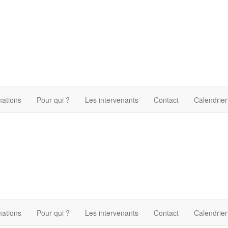
mations
Pour qui ?
Les intervenants
Contact
Calendrier
mations
Pour qui ?
Les intervenants
Contact
Calendrier