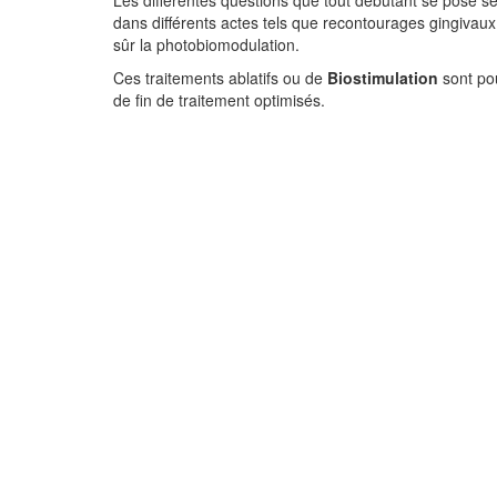
Les différentes questions que tout débutant se pose s
dans différents actes tels que recontourages gingivaux, 
sûr la photobiomodulation.
Ces traitements ablatifs ou de
Biostimulation
sont pou
de fin de traitement optimisés.