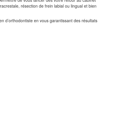
ermettre de vous lancer dès votre retour au cabinet
crestale, résection de frein labial ou lingual et bien
ien d’orthodontiste en vous garantissant des résultats