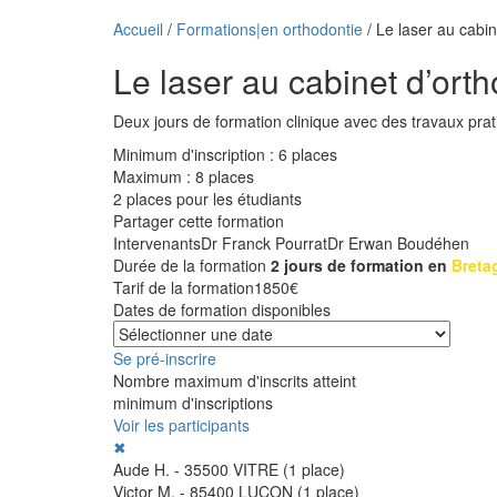
Accueil
/
Formations|en orthodontie
/ Le laser au cabin
Le laser au cabinet d’ort
Deux jours de formation clinique avec des travaux prat
Minimum d'inscription : 6 places
Maximum : 8 places
2 places pour les étudiants
Partager cette formation
Intervenants
Dr Franck Pourrat
Dr Erwan Boudéhen
Durée de la formation
2 jours de formation en
Breta
Tarif de la formation
1850
€
Dates de formation disponibles
Se pré-inscrire
Nombre maximum d'inscrits atteint
minimum d'inscriptions
Voir les participants
✖
Aude
H.
-
35500
VITRE
(1 place)
Victor
M.
-
85400
LUÇON
(1 place)