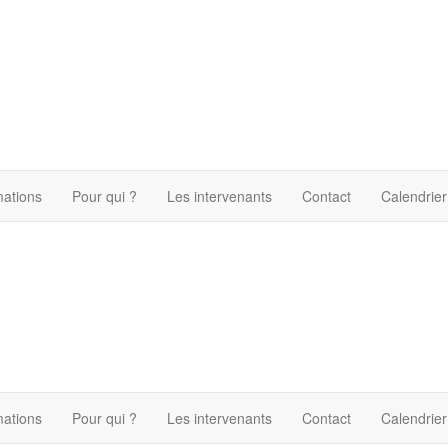
mations
Pour qui ?
Les intervenants
Contact
Calendrier
mations
Pour qui ?
Les intervenants
Contact
Calendrier