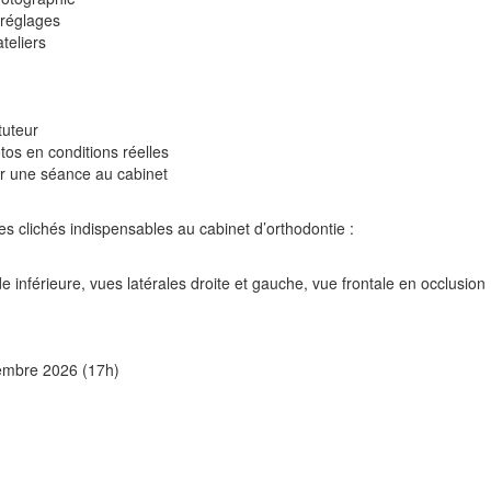
s réglages
teliers
tuteur
os en conditions réelles
er une séance au cabinet
s clichés indispensables au cabinet d’orthodontie :
inférieure, vues latérales droite et gauche, vue frontale en occlusion
embre 2026 (17h)