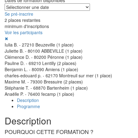
Dates de formation disponibles
Se pré-inscrire
2 places restantes
minimum d'inscriptions
Voir les participants
✖
Iulia
B.
-
27210
Beuzeville
(1 place)
Juliette
B.
-
80100
ABBEVILLE
(1 place)
Clémence
D.
-
80200
Péronne
(1 place)
Pauline
D.
-
69210
Lentilly
(2 places)
Benjamin
L.
-
80090
Amiens
(1 place)
charles-edouard
p.
-
62170
Montreuil sur mer
(1 place)
Maxime
M.
-
79300
Bressuire
(2 places)
Stéphanie
T.
-
68870
Bartenheim
(1 place)
Anaëlle
P.
-
76400
fecamp
(1 place)
Description
Programme
Description
POURQUOI CETTE FORMATION ?